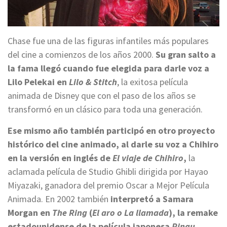
Chase fue una de las figuras infantiles más populares
del cine a comienzos de los años 2000.
Su gran salto a
la fama llegó cuando fue elegida para darle voz a
Lilo Pelekai en
Lilo & Stitch
, la exitosa película
animada de Disney que con el paso de los años se
transformó en un clásico para toda una generación.
Ese mismo año también participó en otro proyecto
histórico del cine animado, al darle su voz a Chihiro
en la versión en inglés de
El viaje de Chihiro
,
la
aclamada película de Studio Ghibli dirigida por Hayao
Miyazaki, ganadora del premio Oscar a Mejor Película
Animada. En 2002 también
interpretó a Samara
Morgan en
The Ring
(
El aro o La llamada
), la remake
estadounidense de la película japonesa
Ringu
.