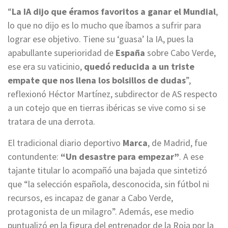
“
La IA dijo que éramos favoritos a ganar el Mundial
,
lo que no dijo es lo mucho que íbamos a sufrir para
lograr ese objetivo. Tiene su ‘guasa’ la IA, pues la
apabullante superioridad de
España
sobre Cabo Verde,
ese era su vaticinio,
quedó reducida a un triste
empate que nos llena los bolsillos de dudas
”,
reflexionó Héctor Martínez, subdirector de AS respecto
a un cotejo que en tierras ibéricas se vive como si se
tratara de una derrota.
El tradicional diario deportivo
Marca
, de Madrid, fue
contundente:
“Un desastre para empezar”
. A ese
tajante titular lo acompañó una bajada que sintetizó
que “la selección española, desconocida, sin fútbol ni
recursos, es incapaz de ganar a Cabo Verde,
protagonista de un milagro”. Además, ese medio
puntualizó en la figura del entrenador de la Roja por la