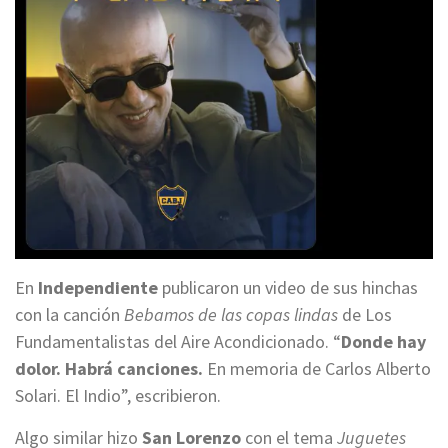
En
Independiente
publicaron un video de sus hinchas
con la canción
Bebamos de las copas lindas
de Los
Fundamentalistas del Aire Acondicionado. “
Donde hay
dolor. Habrá canciones.
En memoria de Carlos Alberto
Solari. El Indio”, escribieron.
Algo similar hizo
San Lorenzo
con el tema
Juguetes