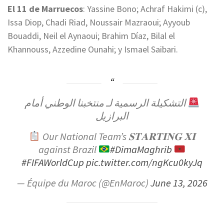
El 11 de Marruecos
: Yassine Bono; Achraf Hakimi (c),
Issa Diop, Chadi Riad, Noussair Mazraoui; Ayyoub
Bouaddi, Neil el Aynaoui; Brahim Díaz, Bilal el
Khannouss, Azzedine Ounahi; y Ismael Saibari.
التشكيلة الرسمية لـ منتخبنا الوطني أمام
البرازيل
Our National Team’s 𝐒𝐓𝐀𝐑𝐓𝐈𝐍𝐆 𝐗𝐈
against Brazil
#DimaMaghrib
#FIFAWorldCup
pic.twitter.com/ngKcu0kyJq
— Équipe du Maroc (@EnMaroc)
June 13, 2026